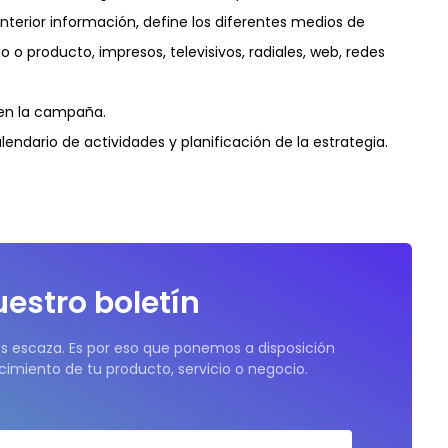
nterior información, define los diferentes medios de
o producto, impresos, televisivos, radiales, web, redes
 en la campaña.
ndario de actividades y planificación de la estrategia.
uestro boletín
s escaza. Es por eso que ponemos a disposición
cimiento de tu producto, servicio o negocio.