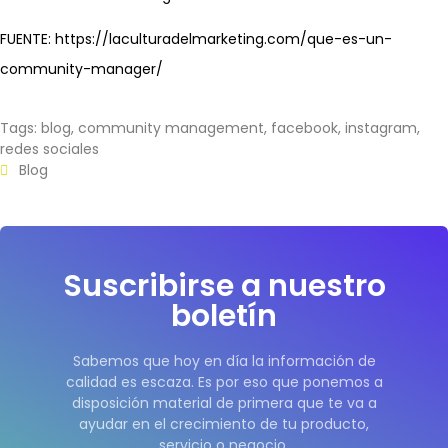
FUENTE: https://laculturadelmarketing.com/que-es-un-
community-manager/
Tags:
blog
,
community management
,
facebook
,
instagram
,
redes sociales
Blog
Suscribirse a nuestro
boletín
Sabemos que hoy en día la información de
calidad es escaza. Es por eso que ponemos a
disposición material de primera que te va a
ayudar en el crecimiento de tu producto,
servicio o negocio.